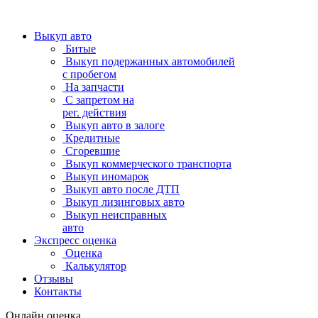
Выкуп авто
Битые
Выкуп подержанных автомобилей
с пробегом
На запчасти
С запретом на
рег. действия
Выкуп авто в залоге
Кредитные
Сгоревшие
Выкуп коммерческого транспорта
Выкуп иномарок
Выкуп авто после ДТП
Выкуп лизинговых авто
Выкуп неисправных
авто
Экспресс оценка
Оценка
Калькулятор
Отзывы
Контакты
Онлайн оценка