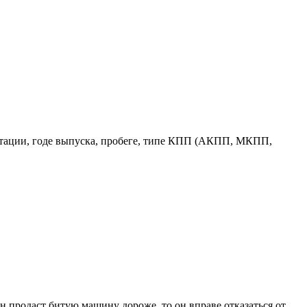
ектации, годе выпуска, пробеге, типе КПП (АКПП, МКПП,
н продаст битую машину дороже, то он вправе отказаться от