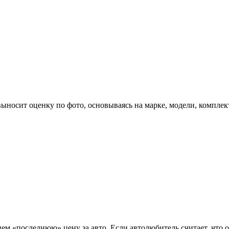
выносит оценку по фото, основываясь на марке, модели, компл
ем «последнюю» цену за авто. Если автолюбитель считает, что о