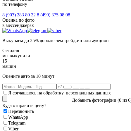
по телефону
8 (903)
283 80 22
8 (499)
375 08 08
Оценка по фото
в мессенджерах
Выкупаем
до 25% дороже
чем трейд-ин или аукцион
Сегодня
мы выкупили
1
5
машин
Оцените авто
за 10 минут
Я соглашаюсь на обработку
персональных данных
Добавить фотографии (0 из 6
Куда отправить цену?
Перезвонить
WhatsApp
Telegram
Viber