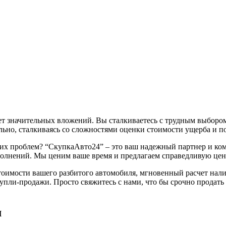
ет значительных вложений. Вы сталкиваетесь с трудным выбором
ьно, сталкиваясь со сложностями оценки стоимости ущерба и по
ких проблем? “СкупкаАвто24” – это ваш надежный партнер и ко
волнений. Мы ценим ваше время и предлагаем справедливую цену
тоимости вашего разбитого автомобиля, мгновенный расчет нали
пли-продажи. Просто свяжитесь с нами, что бы срочно продать 
м